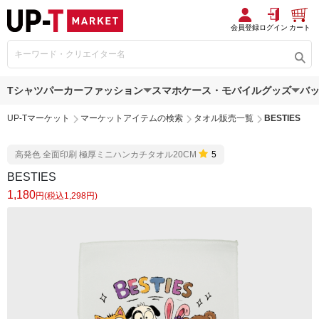
会員登録
ログイン
カート
Tシャツ
パーカー
ファッション
スマホケース・モバイルグッズ
バ
UP-Tマーケット
マーケットアイテムの検索
タオル販売一覧
BESTIES
高発色 全面印刷 極厚ミニハンカチタオル20CM
5
BESTIES
1,180
円(税込1,298円)