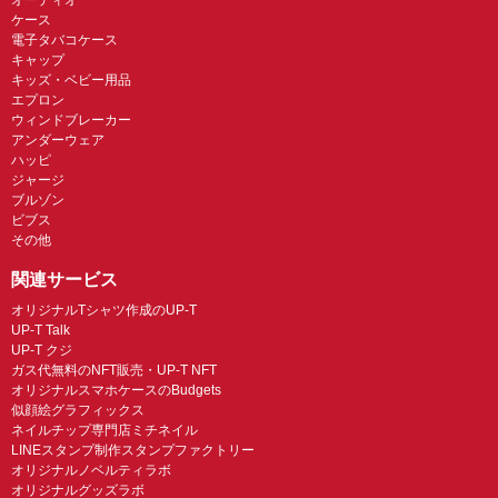
ケース
電子タバコケース
キャップ
キッズ・ベビー用品
エプロン
ウィンドブレーカー
アンダーウェア
ハッピ
ジャージ
ブルゾン
ビブス
その他
関連サービス
オリジナルTシャツ作成のUP-T
UP-T Talk
UP-T クジ
ガス代無料のNFT販売・UP-T NFT
オリジナルスマホケースのBudgets
似顔絵グラフィックス
ネイルチップ専門店ミチネイル
LINEスタンプ制作スタンプファクトリー
オリジナルノベルティラボ
オリジナルグッズラボ