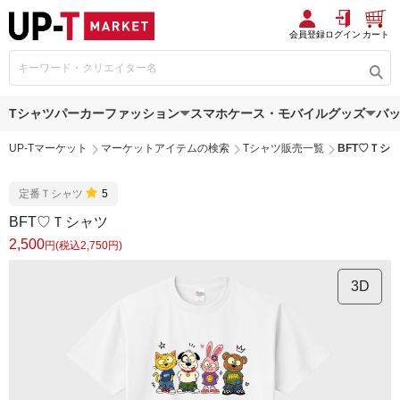
会員登録
ログイン
カート
Tシャツ
パーカー
ファッション
スマホケース・モバイルグッズ
バ
UP-Tマーケット
マーケットアイテムの検索
Tシャツ販売一覧
BFT♡Ｔシ
定番Ｔシャツ
5
BFT♡Ｔシャツ
2,500
円(税込2,750円)
3D