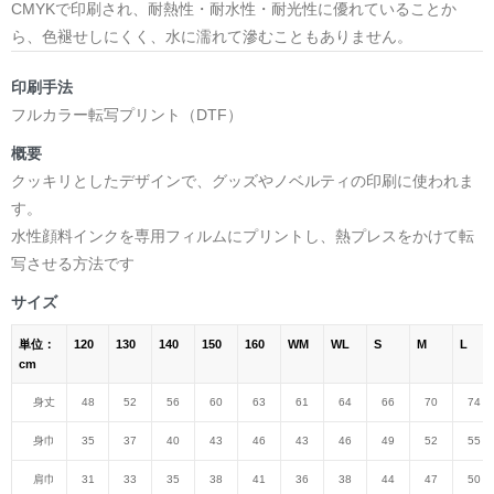
CMYKで印刷され、耐熱性・耐水性・耐光性に優れていることか
ら、色褪せしにくく、水に濡れて滲むこともありません。
印刷手法
フルカラー転写プリント（DTF）
概要
クッキリとしたデザインで、グッズやノベルティの印刷に使われま
す。
水性顔料インクを専用フィルムにプリントし、熱プレスをかけて転
写させる方法です
サイズ
単位：
120
130
140
150
160
WM
WL
S
M
L
cm
身丈
48
52
56
60
63
61
64
66
70
74
身巾
35
37
40
43
46
43
46
49
52
55
肩巾
31
33
35
38
41
36
38
44
47
50