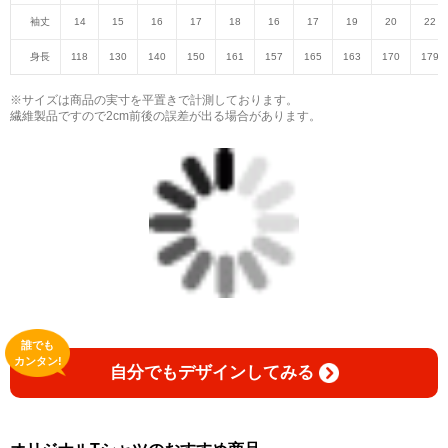
袖丈
14
15
16
17
18
16
17
19
20
22
身長
118
130
140
150
161
157
165
163
170
179
※サイズは商品の実寸を平置きで計測しております。
繊維製品ですので2cm前後の誤差が出る場合があります。
誰でも
カンタン!
自分でもデザインしてみる