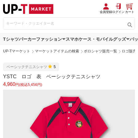
会員登録
ログイン
カート
Tシャツ
パーカー
ファッション
スマホケース・モバイルグッズ
バ
UP-Tマーケット
マーケットアイテムの検索
ポロシャツ販売一覧
ロゴ販売
ベーシックテニスシャツ
5
YSTC ロゴ 表 ベーシックテニスシャツ
4,960
円(税込5,456円)