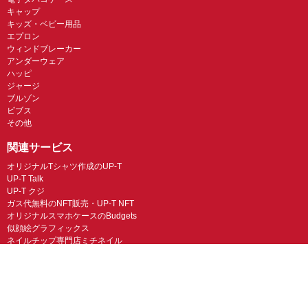
キャップ
キッズ・ベビー用品
エプロン
ウィンドブレーカー
アンダーウェア
ハッピ
ジャージ
ブルゾン
ビブス
その他
関連サービス
オリジナルTシャツ作成のUP-T
UP-T Talk
UP-T クジ
ガス代無料のNFT販売・UP-T NFT
オリジナルスマホケースのBudgets
似顔絵グラフィックス
ネイルチップ専門店ミチネイル
LINEスタンプ制作スタンプファクトリー
オリジナルノベルティラボ
オリジナルグッズラボ
スマホラボ（スマホケース）
オリジナルTシャツの作成・プリント「TMIX」