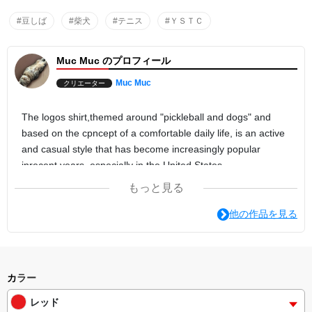
素材情報
■本体：ポリエステル100％
#豆しば
#柴犬
#テニス
#ＹＳＴＣ
天竺
Muc Muc のプロフィール
Muc Muc
クリエーター
The logos shirt,themed around "pickleball and dogs" and
based on the cpncept of a comfortable daily life, is an active
and casual style that has become increasingly popular
inrecent years, especially in the United States.
I hope pickleball becomes an Olympic sport at the 2032
もっと見る
Brisbane Games.
他の作品を見る
カラー
レッド