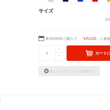
サイズ
本日
8月8日
ご購入で、
「
8月12日
」
に発
カート
欲しいものリストに追加する
ズ