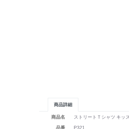
商品詳細
商品名
ストリートＴシャツ キッ
品番
P321