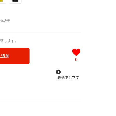
送致します。
に追加
0
異議申し立て