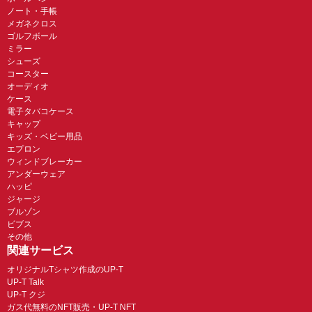
ノート・手帳
メガネクロス
ゴルフボール
ミラー
シューズ
コースター
オーディオ
ケース
電子タバコケース
キャップ
キッズ・ベビー用品
エプロン
ウィンドブレーカー
アンダーウェア
ハッピ
ジャージ
ブルゾン
ビブス
その他
関連サービス
オリジナルTシャツ作成のUP-T
UP-T Talk
UP-T クジ
ガス代無料のNFT販売・UP-T NFT