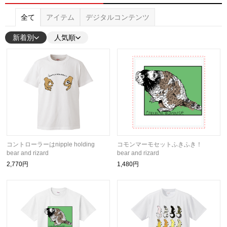
全て
アイテム
デジタルコンテンツ
新着別
人気順
コントローラーはnipple holding
コモンマーモセットふきふき！
bear and rizard
bear and rizard
2,770円
1,480円