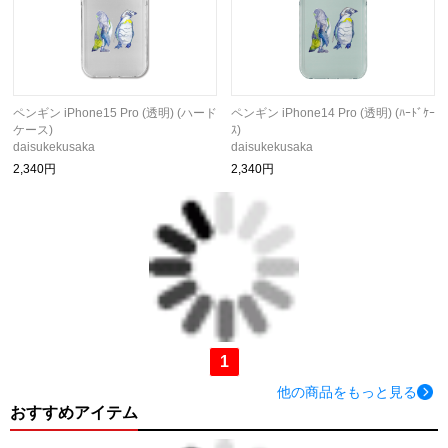
ペンギン iPhone15 Pro (透明) (ハード
ペンギン iPhone14 Pro (透明) (ﾊｰﾄﾞｹｰ
ケース)
ｽ)
daisukekusaka
daisukekusaka
2,340円
2,340円
1
他の商品をもっと見る
おすすめアイテム