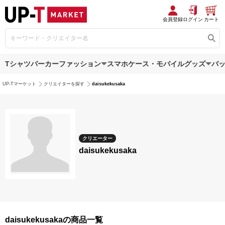
会員登録
ログイン
カート
Tシャツ
パーカー
ファッション
スマホケース・モバイルグッズ
バ
UP-Tマーケット
クリエイターを探す
daisukekusaka
クリエーター
daisukekusaka
daisukekusakaの商品一覧