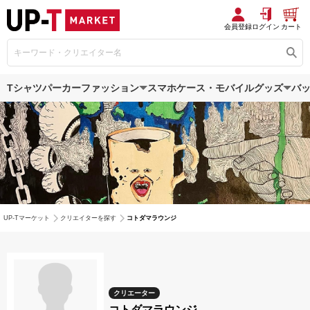
会員登録
ログイン
カート
Tシャツ
パーカー
ファッション
スマホケース・モバイルグッズ
バ
UP-Tマーケット
クリエイターを探す
コトダマラウンジ
クリエーター
コトダマラウンジ