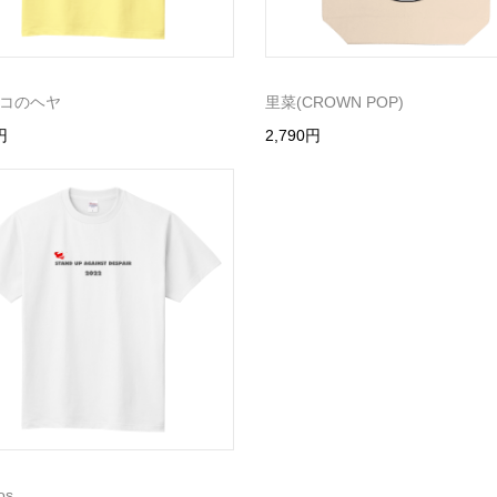
コのヘヤ
里菜(CROWN POP)
円
2,790円
os