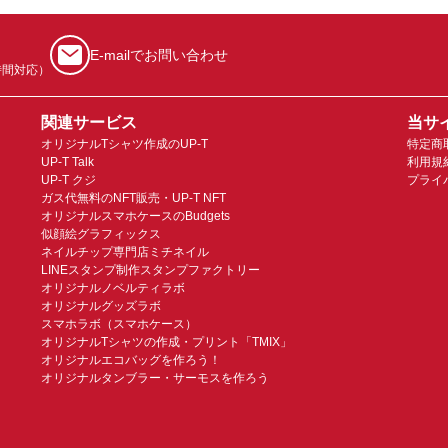
E-mailでお問い合わせ
時間対応）
関連サービス
当サ
オリジナルTシャツ作成のUP-T
特定商
UP-T Talk
利用規
UP-T クジ
プライ
ガス代無料のNFT販売・UP-T NFT
オリジナルスマホケースのBudgets
似顔絵グラフィックス
ネイルチップ専門店ミチネイル
LINEスタンプ制作スタンプファクトリー
オリジナルノベルティラボ
オリジナルグッズラボ
スマホラボ（スマホケース）
オリジナルTシャツの作成・プリント「TMIX」
オリジナルエコバッグを作ろう！
オリジナルタンブラー・サーモスを作ろう