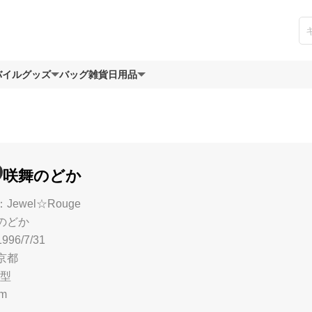
バイルグッズ
バッグ
雑貨日用品
咲舞のどか
ewel☆Rouge
のどか
96/7/31
京都
B型
m