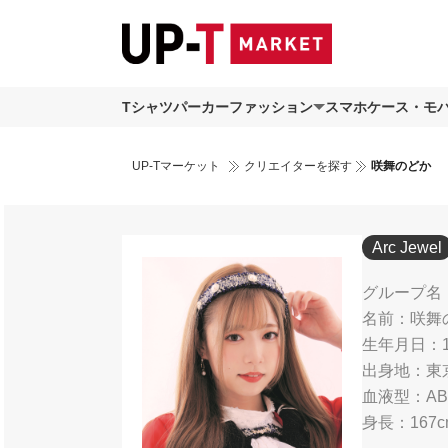
Tシャツ
パーカー
ファッション
スマホケース・モ
UP-Tマーケット
クリエイターを探す
咲舞のどか
Arc Jewel
グループ名：J
名前：咲舞
生年月日：19
出身地：東
血液型：A
身長：167c