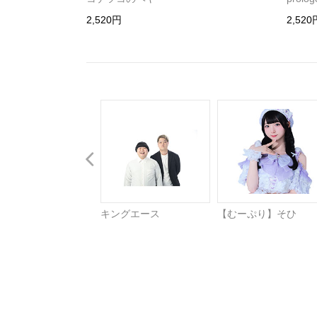
2,520円
2,520
キングエース
【むーぷり】そひ