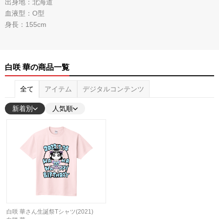
出身地：北海道
血液型：O型
身長：155cm
白咲 華の商品一覧
全て
アイテム
デジタルコンテンツ
新着別
人気順
白咲 華さん生誕祭Tシャツ(2021)