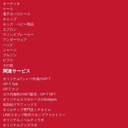
オーディオ
ケース
電子タバコケース
キャップ
キッズ・ベビー用品
エプロン
ウィンドブレーカー
アンダーウェア
ハッピ
ジャージ
ブルゾン
ビブス
その他
関連サービス
オリジナルTシャツ作成のUP-T
UP-T Talk
UP-T クジ
ガス代無料のNFT販売・UP-T NFT
オリジナルスマホケースのBudgets
似顔絵グラフィックス
ネイルチップ専門店ミチネイル
LINEスタンプ制作スタンプファクトリー
オリジナルノベルティラボ
オリジナルグッズラボ