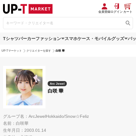
会員登録
ログイン
カート
Tシャツ
パーカー
ファッション
スマホケース・モバイルグッズ
バ
UP-Tマーケット
クリエイターを探す
白咲 華
Arc Jewel
白咲 華
グループ名：ArcJewelHokkaido/Snow☆Feliz
名前：白咲華
生年月日：2003.01.14