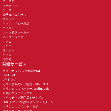
コースター
オーディオ
ケース
電子タバコケース
キャップ
キッズ・ベビー用品
エプロン
ウィンドブレーカー
アンダーウェア
ハッピ
ジャージ
ブルゾン
ビブス
その他
関連サービス
オリジナルTシャツ作成のUP-T
UP-T Talk
UP-T クジ
ガス代無料のNFT販売・UP-T NFT
オリジナルスマホケースのBudgets
似顔絵グラフィックス
ネイルチップ専門店ミチネイル
LINEスタンプ制作スタンプファクトリー
オリジナルノベルティラボ