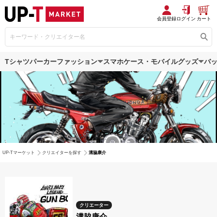
会員登録
ログイン
カート
Tシャツ
パーカー
ファッション
スマホケース・モバイルグッズ
バ
UP-Tマーケット
クリエイターを探す
溝脇康介
クリエーター
溝脇康介