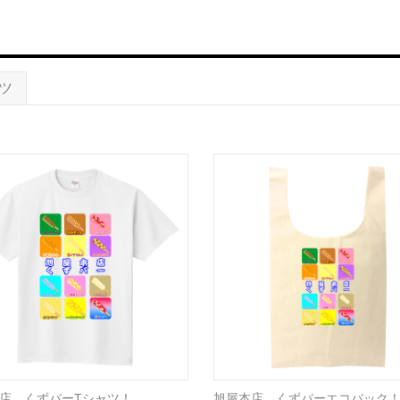
ツ
店 くずバーTシャツ！
旭屋本店 くずバーエコバック