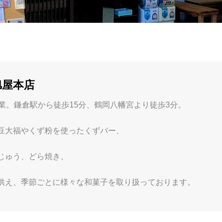
旭屋本店
創業。鎌倉駅から徒歩15分、鶴岡八幡宮より徒歩3分。
豆大福やくず粉を使ったくずバー、
じゅう、どら焼き、
供え、季節ごとに様々な和菓子を取り扱っております。