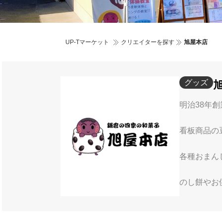
UP-Tマーケット
クリエイターを探す
旭屋本店
グッズ
明治38年
看板商品の
各種おまん
のし餅やお