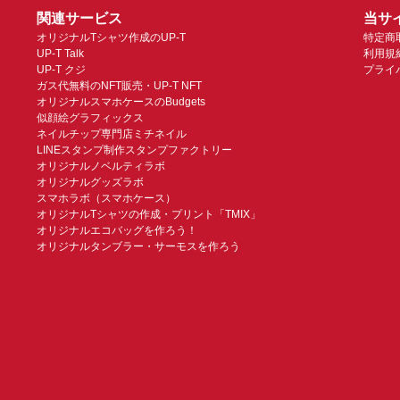
関連サービス
当サ
オリジナルTシャツ作成のUP-T
特定商
UP-T Talk
利用規
UP-T クジ
プライ
ガス代無料のNFT販売・UP-T NFT
オリジナルスマホケースのBudgets
似顔絵グラフィックス
ネイルチップ専門店ミチネイル
LINEスタンプ制作スタンプファクトリー
オリジナルノベルティラボ
オリジナルグッズラボ
スマホラボ（スマホケース）
オリジナルTシャツの作成・プリント「TMIX」
オリジナルエコバッグを作ろう！
オリジナルタンブラー・サーモスを作ろう