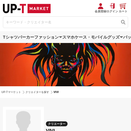
会員登録
ログイン
カート
Tシャツ
パーカー
ファッション
スマホケース・モバイルグッズ
バ
UP-Tマーケット
クリエイターを探す
VIVI
クリエーター
VIVI