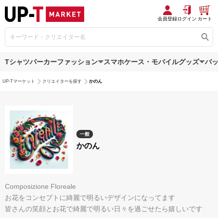
会員登録
ログイン
カート
Tシャツ
パーカー
ファッション
スマホケース・モバイルグッズ
バ
UP-Tマーケット
クリエイターを探す
かのん
一般
かのん
Composizione Floreale
お花をコンセプトに綺麗で明るいデザインになってます
皆さんの笑顔とお花で綺麗で明るい日々を過ごせたら嬉しいです