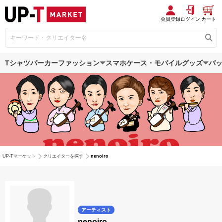
会員登録
ログイン
カート
Tシャツ
パーカー
ファッション
スマホケース・モバイルグッズ
バ
UP-Tマーケット
クリエイターを探す
nenoiro
アーティスト
nenoiro