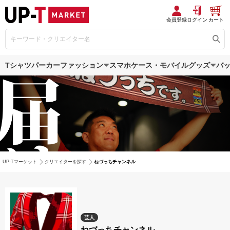
会員登録
ログイン
カート
Tシャツ
パーカー
ファッション
スマホケース・モバイルグッズ
バ
UP-Tマーケット
クリエイターを探す
ねづっちチャンネル
芸人
ねづっちチャンネル