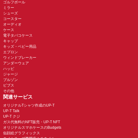
ゴルフボール
ミラー
シューズ
コースター
オーディオ
ケース
電子タバコケース
キャップ
キッズ・ベビー用品
エプロン
ウィンドブレーカー
アンダーウェア
ハッピ
ジャージ
ブルゾン
ビブス
その他
関連サービス
オリジナルTシャツ作成のUP-T
UP-T Talk
UP-T クジ
ガス代無料のNFT販売・UP-T NFT
オリジナルスマホケースのBudgets
似顔絵グラフィックス