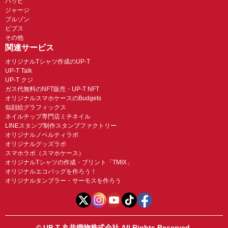
ハッピ
ジャージ
ブルゾン
ビブス
その他
関連サービス
オリジナルTシャツ作成のUP-T
UP-T Talk
UP-T クジ
ガス代無料のNFT販売・UP-T NFT
オリジナルスマホケースのBudgets
似顔絵グラフィックス
ネイルチップ専門店ミチネイル
LINEスタンプ制作スタンプファクトリー
オリジナルノベルティラボ
オリジナルグッズラボ
スマホラボ（スマホケース）
オリジナルTシャツの作成・プリント「TMIX」
オリジナルエコバッグを作ろう！
オリジナルタンブラー・サーモスを作ろう
© UP-T 丸井織物株式会社 All Rights Reserved.