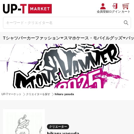
会員登録
ログイン
カート
Tシャツ
パーカー
ファッション
スマホケース・モバイルグッズ
バ
UP-Tマーケット
クリエイターを探す
hikaru yasuda
クリエーター
hikaru yasuda