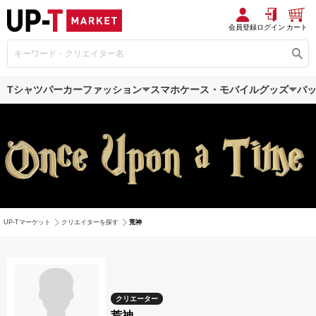
会員登録
ログイン
カート
Tシャツ
パーカー
ファッション
スマホケース・モバイルグッズ
バ
UP-Tマーケット
クリエイターを探す
荒神
クリエーター
荒神