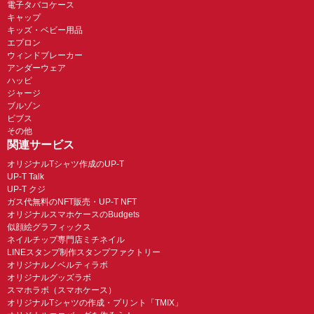
電子タバコケース
キャップ
キッズ・ベビー用品
エプロン
ウィンドブレーカー
アンダーウェア
ハッピ
ジャージ
ブルゾン
ビブス
その他
関連サービス
オリジナルTシャツ作成のUP-T
UP-T Talk
UP-T クジ
ガス代無料のNFT販売・UP-T NFT
オリジナルスマホケースのBudgets
似顔絵グラフィックス
ネイルチップ専門店ミチネイル
LINEスタンプ制作スタンプファクトリー
オリジナルノベルティラボ
オリジナルグッズラボ
スマホラボ（スマホケース）
オリジナルTシャツの作成・プリント「TMIX」