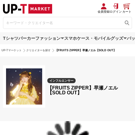
会員登録
ログイン
カート
Tシャツ
パーカー
ファッション
スマホケース・モバイルグッズ
バ
UP-Tマーケット
クリエイターを探す
【FRUITS ZIPPER】早瀬ノエル【SOLD OUT】
インフルエンサー
【FRUITS ZIPPER】早瀬ノエル
【SOLD OUT】