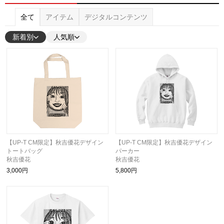
全て
アイテム
デジタルコンテンツ
新着別
人気順
【UP-T CM限定】秋吉優花デザイン
【UP-T CM限定】秋吉優花デザイン
トートバッグ
パーカー
秋吉優花
秋吉優花
3,000円
5,800円