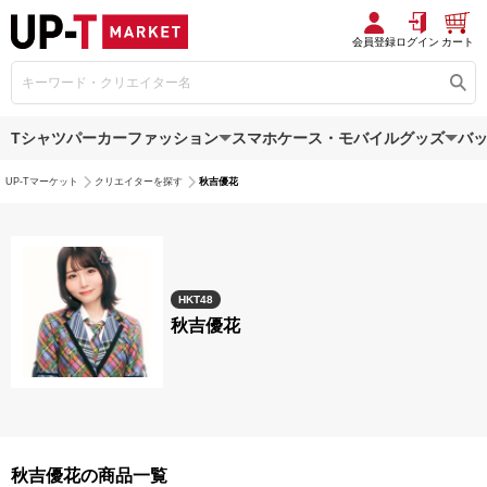
会員登録
ログイン
カート
Tシャツ
パーカー
ファッション
スマホケース・モバイルグッズ
バ
UP-Tマーケット
クリエイターを探す
秋吉優花
HKT48
秋吉優花
秋吉優花の商品一覧