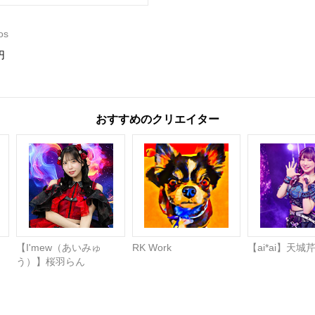
os
円
おすすめのクリエイター
【I'mew（あいみゅ
RK Work
【ai*ai】天城
う）】桜羽らん