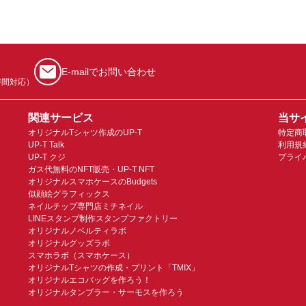
E-mailでお問い合わせ
時間対応）
関連サービス
当サ
オリジナルTシャツ作成のUP-T
特定商
UP-T Talk
利用規
UP-T クジ
プライ
ガス代無料のNFT販売・UP-T NFT
オリジナルスマホケースのBudgets
似顔絵グラフィックス
ネイルチップ専門店ミチネイル
LINEスタンプ制作スタンプファクトリー
オリジナルノベルティラボ
オリジナルグッズラボ
スマホラボ（スマホケース）
オリジナルTシャツの作成・プリント「TMIX」
オリジナルエコバッグを作ろう！
オリジナルタンブラー・サーモスを作ろう