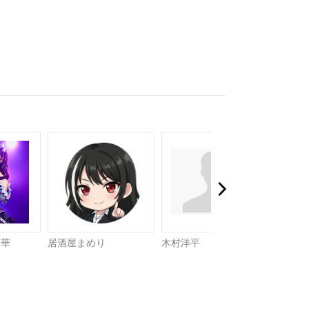
芹華
居酒屋まめり
木村洋平
Yoinち