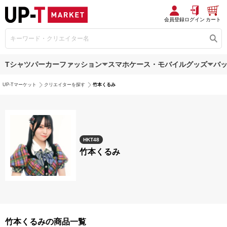
会員登録
ログイン
カート
Tシャツ
パーカー
ファッション
スマホケース・モバイルグッズ
バ
UP-Tマーケット
クリエイターを探す
竹本くるみ
HKT48
竹本くるみ
竹本くるみの商品一覧