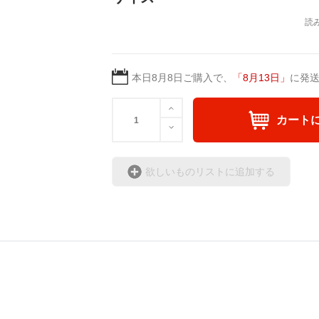
本日
8月8日
ご購入で、
「
8月13日
」
に発
カート
欲しいものリストに追加する