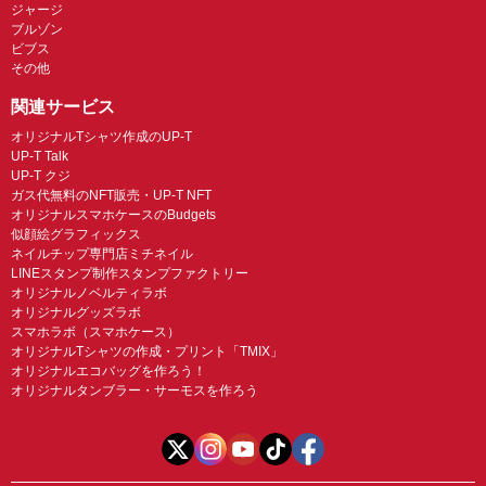
ジャージ
ブルゾン
ビブス
その他
関連サービス
オリジナルTシャツ作成のUP-T
UP-T Talk
UP-T クジ
ガス代無料のNFT販売・UP-T NFT
オリジナルスマホケースのBudgets
似顔絵グラフィックス
ネイルチップ専門店ミチネイル
LINEスタンプ制作スタンプファクトリー
オリジナルノベルティラボ
オリジナルグッズラボ
スマホラボ（スマホケース）
オリジナルTシャツの作成・プリント「TMIX」
オリジナルエコバッグを作ろう！
オリジナルタンブラー・サーモスを作ろう