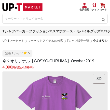
会員登録
ログイン
カート
Tシャツ
パーカー
ファッション
スマホケース・モバイルグッズ
バ
UP-Tマーケット
マーケットアイテムの検索
Tシャツ販売一覧
今２オリジナル【
定番Ｔシャツ
5
今２オリジナル【GOSYO-GURUMA】October,2019
4,090
円(税込4,499円)
3D