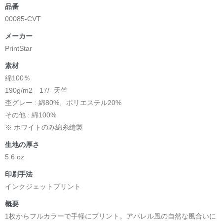
品番
00085-CVT
メーカー
PrintStar
素材
綿100％
190g/m2 17/- 天竺
杢グレー : 綿80%、ポリエステル20%
その他 : 綿100%
※ ホワイトのみ綿糸縫製
生地の厚さ
5.6 oz
印刷手法
インクジェットプリント
概要
1枚からフルカラーで手軽にプリント。アパレル風の自然な風合いに