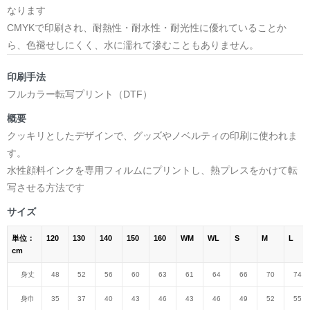
なります
CMYKで印刷され、耐熱性・耐水性・耐光性に優れていることか
ら、色褪せしにくく、水に濡れて滲むこともありません。
印刷手法
フルカラー転写プリント（DTF）
概要
クッキリとしたデザインで、グッズやノベルティの印刷に使われま
す。
水性顔料インクを専用フィルムにプリントし、熱プレスをかけて転
写させる方法です
サイズ
単位：
120
130
140
150
160
WM
WL
S
M
L
cm
身丈
48
52
56
60
63
61
64
66
70
74
身巾
35
37
40
43
46
43
46
49
52
55