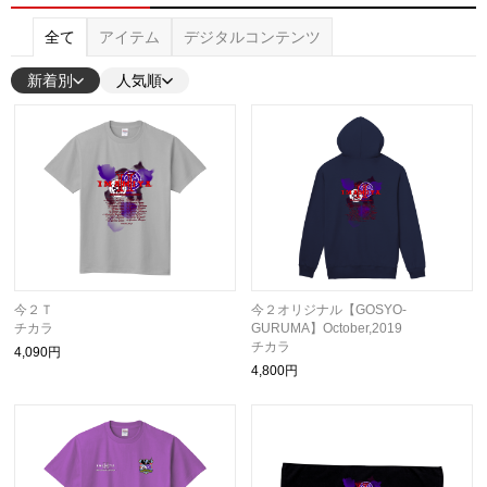
全て
アイテム
デジタルコンテンツ
新着別
人気順
今２Ｔ
今２オリジナル【GOSYO-
チカラ
GURUMA】October,2019
チカラ
4,090円
4,800円