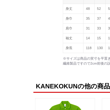
身丈
48
52
5
身巾
35
37
4
肩巾
31
33
3
袖丈
14
15
1
身長
118
130
1
※サイズは商品の実寸を平置
繊維製品ですので2cm前後の
KANEKOKUNの他の商品