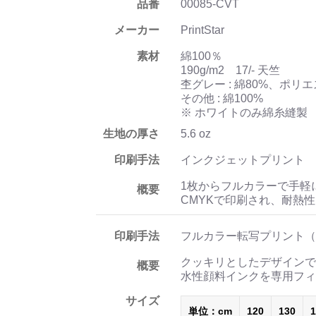
品番
00085-CVT
メーカー
PrintStar
素材
綿100％
190g/m2 17/- 天竺
杢グレー : 綿80%、ポリエ
その他 : 綿100%
※ ホワイトのみ綿糸縫製
生地の厚さ
5.6 oz
印刷手法
インクジェットプリント
1枚からフルカラーで手軽
概要
CMYKで印刷され、耐熱
印刷手法
フルカラー転写プリント（
クッキリとしたデザインで
概要
水性顔料インクを専用フィ
サイズ
単位：cm
120
130
1