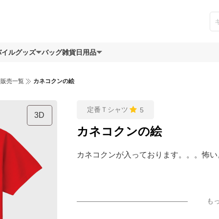
バイルグッズ
バッグ
雑貨日用品
ツ販売一覧
カネコクンの絵
定番Ｔシャツ
5
3D
カネコクンの絵
カネコクンが入っております。。。怖い
も