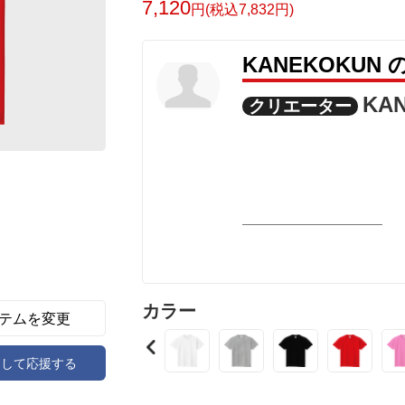
7,120
円(税込7,832円)
KANEKOKUN
KA
クリエーター
カラー
テムを変更
アして応援する