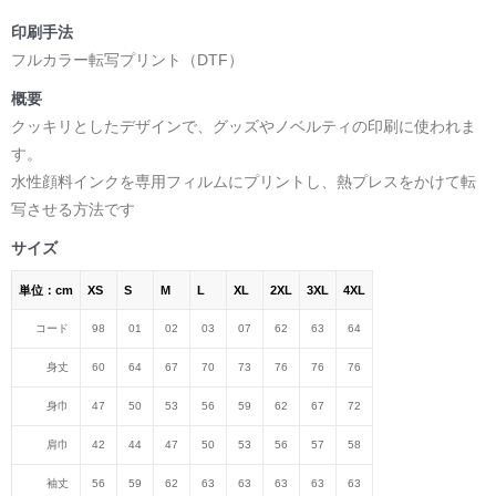
印刷手法
フルカラー転写プリント（DTF）
概要
クッキリとしたデザインで、グッズやノベルティの印刷に使われま
す。
水性顔料インクを専用フィルムにプリントし、熱プレスをかけて転
写させる方法です
サイズ
単位：cm
XS
S
M
L
XL
2XL
3XL
4XL
コード
98
01
02
03
07
62
63
64
身丈
60
64
67
70
73
76
76
76
身巾
47
50
53
56
59
62
67
72
肩巾
42
44
47
50
53
56
57
58
袖丈
56
59
62
63
63
63
63
63