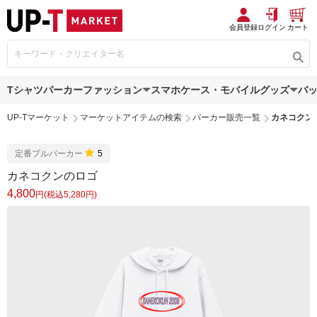
会員登録
ログイン
カート
Tシャツ
パーカー
ファッション
スマホケース・モバイルグッズ
バ
UP-Tマーケット
マーケットアイテムの検索
パーカー販売一覧
カネコクン
定番プルパーカー
5
カネコクンのロゴ
4,800
円(税込5,280円)