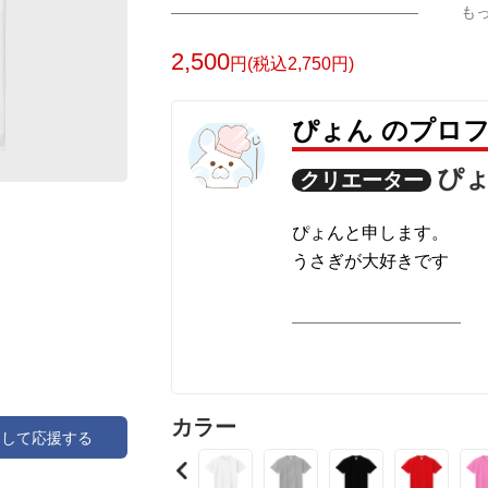
も
2,500
円(税込2,750円)
ぴょん のプロ
ぴ
クリエーター
ぴょんと申します。
うさぎが大好きです
カラー
アして応援する