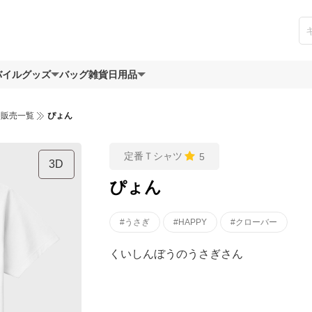
バイルグッズ
バッグ
雑貨日用品
ツ販売一覧
ぴょん
定番Ｔシャツ
5
3D
ぴょん
#うさぎ
#HAPPY
#クローバー
くいしんぼうのうさぎさん