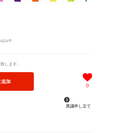
送致します。
に追加
0
異議申し立て