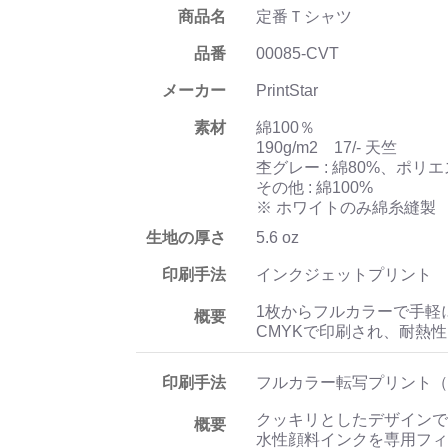
商品名
定番Ｔシャツ
品番
00085-CVT
メーカー
PrintStar
素材
綿100％
190g/m2 17/- 天竺
杢グレー : 綿80%、ポリエ
その他 : 綿100%
※ ホワイトのみ綿糸縫製
生地の厚さ
5.6 oz
印刷手法
インクジェットプリント
1枚からフルカラーで手軽
概要
CMYKで印刷され、耐熱
印刷手法
フルカラー転写プリント（
クッキリとしたデザインで
概要
水性顔料インクを専用フィ