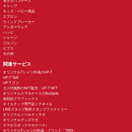
電子タバコケース
キャップ
キッズ・ベビー用品
エプロン
ウィンドブレーカー
アンダーウェア
ハッピ
ジャージ
ブルゾン
ビブス
その他
関連サービス
オリジナルTシャツ作成のUP-T
UP-T Talk
UP-T クジ
ガス代無料のNFT販売・UP-T NFT
オリジナルスマホケースのBudgets
似顔絵グラフィックス
ネイルチップ専門店ミチネイル
LINEスタンプ制作スタンプファクトリー
オリジナルノベルティラボ
オリジナルグッズラボ
スマホラボ（スマホケース）
オリジナルTシャツの作成・プリント「TMIX」