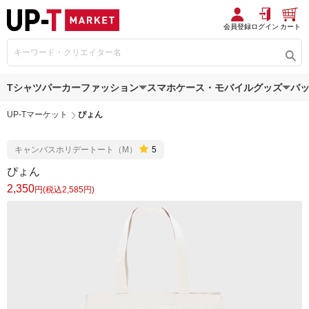
会員登録
ログイン
カート
Tシャツ
パーカー
ファッション
スマホケース・モバイルグッズ
バ
UP-Tマーケット
ぴょん
キャンバスホリデートート（M）
5
ぴょん
2,350
円(税込2,585円)