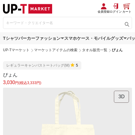
会員登録
ログイン
カート
Tシャツ
パーカー
ファッション
スマホケース・モバイルグッズ
バ
UP-Tマーケット
マーケットアイテムの検索
タオル販売一覧
ぴょん
レギュラーキャンバストートバッグ(M)
5
ぴょん
3,030
円(税込3,333円)
3D