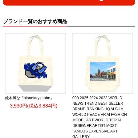
ブランド一覧のおすすめ商品
絵本風な『planetary probe』
000 2025 2024 2023 WORLD
NEWS TREND BEST SELLER
3,530円(税込3,884円)
BRAND RANKING HQ ALBUM
WORLD PEACE VR AI FASHION
MODEL ART WORLD TOP AI
DESIGNER ARTIST MOST
FAMOUS EXPENSIVE ART
GALLERY