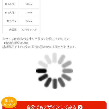
H（高さ）
37cm
D（奥行）
12cm
持ち手長
55cm
内容量
約10リットル
※サイズは商品の実寸を平置きで計測しております。
（数値の単位はcm）
繊維製品ですので2cm前後の誤差が出る場合があります。
誰でも
カンタン!
自分でもデザインしてみる