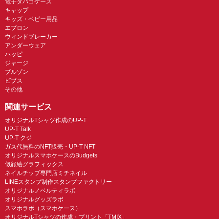
電子タバコケース
キャップ
キッズ・ベビー用品
エプロン
ウィンドブレーカー
アンダーウェア
ハッピ
ジャージ
ブルゾン
ビブス
その他
関連サービス
オリジナルTシャツ作成のUP-T
UP-T Talk
UP-T クジ
ガス代無料のNFT販売・UP-T NFT
オリジナルスマホケースのBudgets
似顔絵グラフィックス
ネイルチップ専門店ミチネイル
LINEスタンプ制作スタンプファクトリー
オリジナルノベルティラボ
オリジナルグッズラボ
スマホラボ（スマホケース）
オリジナルTシャツの作成・プリント「TMIX」