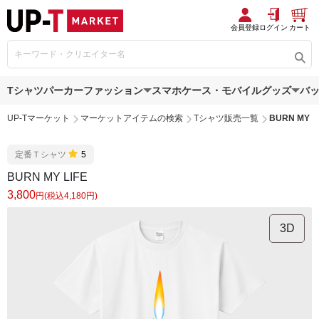
会員登録
ログイン
カート
Tシャツ
パーカー
ファッション
スマホケース・モバイルグッズ
バ
UP-Tマーケット
マーケットアイテムの検索
Tシャツ販売一覧
BURN MY L
定番Ｔシャツ
5
BURN MY LIFE
3,800
円(税込4,180円)
3D