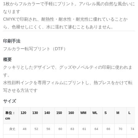
1枚からフルカラーで手軽にプリント。アパレル風の自然な風合いに
なります
CMYKで印刷され、耐熱性・耐水性・耐光性に優れていることか
ら、色褪せしにくく、水に濡れて滲むこともありません。
印刷手法
フルカラー転写プリント（DTF）
概要
クッキリとしたデザインで、グッズやノベルティの印刷に使われま
す。
水性顔料インクを専用フィルムにプリントし、熱プレスをかけて転
写させる方法です
サイズ
単位：
120
130
140
150
160
WM
WL
S
M
L
cm
身丈
48
52
56
60
63
61
64
66
70
74