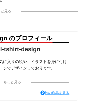
ム
っと見る
esis"を
嵐！
なサウンドを体感せよ！！
ザインとなっております。
-design のプロフィール
l-tshirt-design
気に入りの絵や、イラストを身に付け
ージでデザインしております。
もっと見る
他の作品を見る