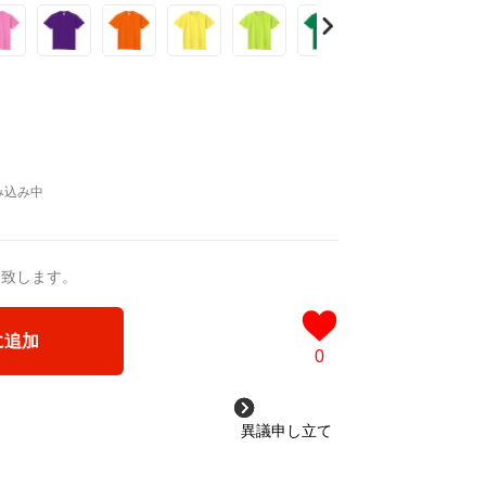
送致します。
に追加
0
異議申し立て