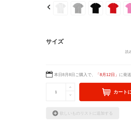
サイズ
本日
8月8日
ご購入で、
「
8月12日
」
に発
カート
欲しいものリストに追加する