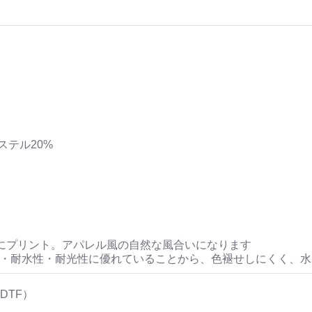
ステル20%
にプリント。アパレル風の自然な風合いになります
性・耐水性・耐光性に優れていることから、色褪せしにくく、
DTF）