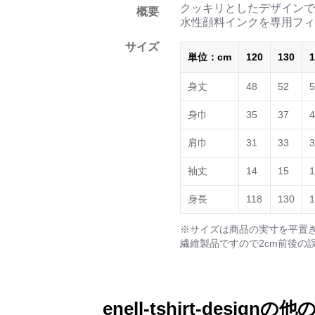
クッキリとしたデザインで
概要
水性顔料インクを専用フィ
サイズ
単位：cm
120
130
1
身丈
48
52
5
身巾
35
37
4
肩巾
31
33
3
袖丈
14
15
1
身長
118
130
1
※サイズは商品の実寸を平置
繊維製品ですので2cm前後の
enell-tshirt-designの