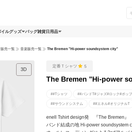
バイルグッズ
バッグ
雑貨日用品
ツ販売一覧
音楽販売一覧
The Bremen "Hi-power soundsystem city"
定番Ｔシャツ
5
3D
The Bremen "Hi-power so
##Tシャツ
##バンドT#ジャズ#ロック#ポッ
##サウンドシステム
##エネル#オリジナルT
enell Tshirt design発 『The Bremen』
バンド結成の地 Hi-power soundsystem c