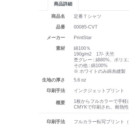
商品詳細
商品名
定番Ｔシャツ
品番
00085-CVT
メーカー
PrintStar
素材
綿100％
190g/m2 17/- 天竺
杢グレー : 綿80%、ポリエ
その他 : 綿100%
※ ホワイトのみ綿糸縫製
生地の厚さ
5.6 oz
印刷手法
インクジェットプリント
1枚からフルカラーで手軽
概要
CMYKで印刷され、耐熱
印刷手法
フルカラー転写プリント（