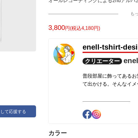
オールレコーディングによる2ndアルバ
"All need your Love"を発売。
も
衝撃のデビューを果たした1stアルバム"Gen
凌ぐ圧倒的なサウンドに各所から絶賛の
3,800
円(税込4,180円)
彼らの原点であるシンプルかつパワフル
※こちらの商品は、白Tシャツ向けのデ
enell-tshirt
enel
クリエーター
普段部屋に飾ってあるお
て出かける。そんなイメ
アして応援する
カラー