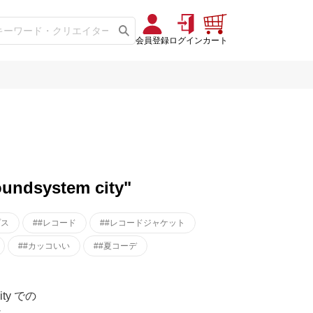
会員登録
ログイン
カート
undsystem city"
プス
##レコード
##レコードジャケット
##カッコいい
##夏コーデ
ity での