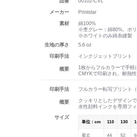
品番
00102-CVL
メーカー
Printstar
素材
綿100%
※杢グレー：綿80%、ポリ
※ホワイトのみ綿糸縫製
生地の厚さ
5.6 oz
印刷手法
インクジェットプリント
1枚からフルカラーで手軽
概要
CMYKで印刷され、耐熱
印刷手法
フルカラー転写プリント（
クッキリとしたデザインで
概要
水性顔料インクを専用フィ
サイズ
単位：cm
110
130
1
着丈
44
52
6