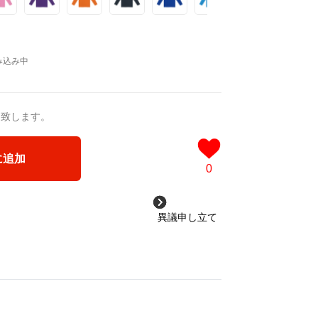
送致します。
に追加
0
異議申し立て