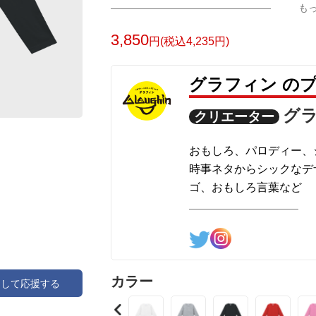
も
3,850
円(税込4,235円)
グラフィン の
グ
クリエーター
おもしろ、パロディー、
時事ネタからシックなデ
ゴ、おもしろ言葉など
様々なデザインを制作し
カラー
アして応援する