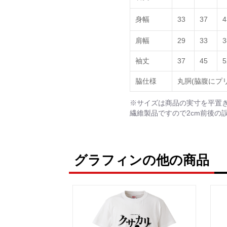
身幅
33
37
4
肩幅
29
33
3
袖丈
37
45
5
脇仕様
丸胴(脇腹にプ
※サイズは商品の実寸を平置
繊維製品ですので2cm前後の
グラフィンの他の商品