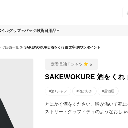
バイルグッズ
バッグ
雑貨日用品
ャツ販売一覧
SAKEWOKURE 酒をくれ 白文字 胸ワンポイント
定番長袖Ｔシャツ
5
SAKEWOKURE 酒をく
#酒Tシャツ
#酒が好き
#居酒屋
とにかく酒をください。喉が渇いて死に
ストリートグラフィティのようなおしゃれ