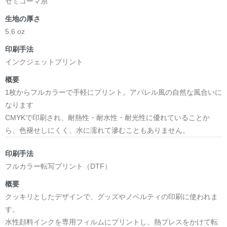
セミコーマ糸
生地の厚さ
5.6 oz
印刷手法
インクジェットプリント
概要
1枚からフルカラーで手軽にプリント。アパレル風の自然な風合いに
なります
CMYKで印刷され、耐熱性・耐水性・耐光性に優れていることか
ら、色褪せしにくく、水に濡れて滲むこともありません。
印刷手法
フルカラー転写プリント（DTF）
概要
クッキリとしたデザインで、グッズやノベルティの印刷に使われま
す。
水性顔料インクを専用フィルムにプリントし、熱プレスをかけて転