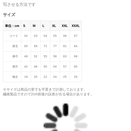
写させる方法です
サイズ
単位：cm
S
M
L
XL
XXL
XXXL
コード
02
03
04
05
06
07
身丈
65
69
72
77
81
84
身巾
49
52
55
58
63
68
肩巾
42
46
50
54
57
60
袖丈
19
20
22
24
25
26
※サイズは商品の実寸を平置きで計測しております。
繊維製品ですので2cm前後の誤差が出る場合があります。