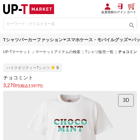
会員登録
ログイン
カート
Tシャツ
パーカー
ファッション
スマホケース・モバイルグッズ
バ
UP-Tマーケット
マーケットアイテムの検索
Tシャツ販売一覧
チョコミン
ハイクオリティーTシャツ
5
チョコミント
3,270
円(税込3,597円)
3D