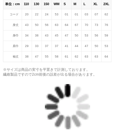
単位：cm
110
130
150
WM
S
M
L
XL
2XL
コード
20
22
24
53
01
01
03
07
62
身丈
43
50
56
63
64
67
70
73
76
身巾
34
38
43
45
47
50
53
56
59
肩巾
29
33
37
37
41
44
47
50
53
袖丈
38
47
55
58
61
62
63
63
64
※サイズは商品の実寸を平置きで計測しております。
繊維製品ですので2cm前後の誤差が出る場合があります。