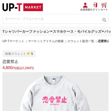
会員登録
ログイン
カート
Tシャツ
パーカー
ファッション
スマホケース・モバイルグッズ
バ
UP-Tマーケット
マーケットアイテムの検索
スウェット販売一覧
恋愛禁止
軽量スウェット
5
恋愛禁止
4,800
円(税込5,280円)