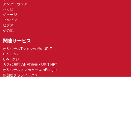
アンダーウェア
ハッピ
ジャージ
ブルゾン
ビブス
その他
関連サービス
オリジナルTシャツ作成のUP-T
UP-T Talk
UP-T クジ
ガス代無料のNFT販売・UP-T NFT
オリジナルスマホケースのBudgets
似顔絵グラフィックス
ネイルチップ専門店ミチネイル
LINEスタンプ制作スタンプファクトリー
オリジナルノベルティラボ
オリジナルグッズラボ
スマホラボ（スマホケース）
オリジナルTシャツの作成・プリント「TMIX」
オリジナルエコバッグを作ろう！
オリジナルタンブラー・サーモスを作ろう