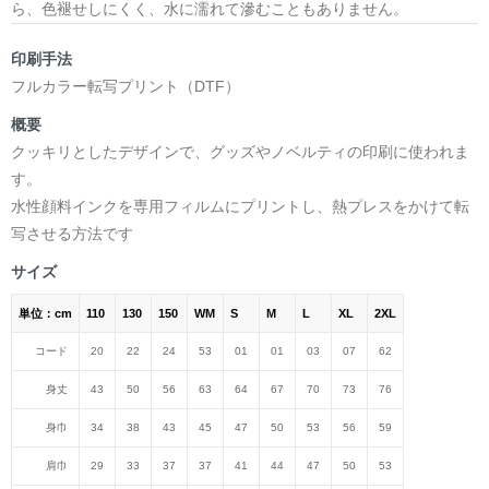
ら、色褪せしにくく、水に濡れて滲むこともありません。
印刷手法
フルカラー転写プリント（DTF）
概要
クッキリとしたデザインで、グッズやノベルティの印刷に使われま
す。
水性顔料インクを専用フィルムにプリントし、熱プレスをかけて転
写させる方法です
サイズ
単位：cm
110
130
150
WM
S
M
L
XL
2XL
コード
20
22
24
53
01
01
03
07
62
身丈
43
50
56
63
64
67
70
73
76
身巾
34
38
43
45
47
50
53
56
59
肩巾
29
33
37
37
41
44
47
50
53