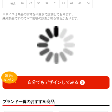
袖丈
38
47
55
58
61
62
63
63
64
※サイズは商品の実寸を平置きで計測しております。
繊維製品ですので2cm前後の誤差が出る場合があります。
誰でも
カンタン!
自分でもデザインしてみる
ブランド一覧のおすすめ商品