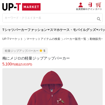
会員登録
ログイン
カート
Tシャツ
パーカー
ファッション
スマホケース・モバイルグッズ
バ
UP-Tマーケット
マーケットアイテムの検索
パーカー販売一覧
動物販売一
軽量ジップアップパーカー
5
梅にメジロの軽量ジップアップパーカー
5,100
円(税込5,610円)