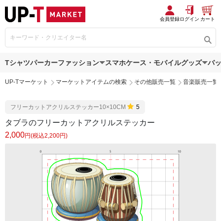
会員登録
ログイン
カート
Tシャツ
パーカー
ファッション
スマホケース・モバイルグッズ
バ
UP-Tマーケット
マーケットアイテムの検索
その他販売一覧
音楽販売一覧
フリーカットアクリルステッカー10×10CM
5
タブラのフリーカットアクリルステッカー
2,000
円(税込2,200円)