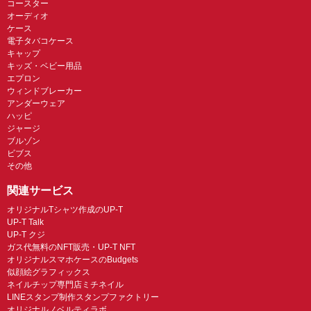
コースター
オーディオ
ケース
電子タバコケース
キャップ
キッズ・ベビー用品
エプロン
ウィンドブレーカー
アンダーウェア
ハッピ
ジャージ
ブルゾン
ビブス
その他
関連サービス
オリジナルTシャツ作成のUP-T
UP-T Talk
UP-T クジ
ガス代無料のNFT販売・UP-T NFT
オリジナルスマホケースのBudgets
似顔絵グラフィックス
ネイルチップ専門店ミチネイル
LINEスタンプ制作スタンプファクトリー
オリジナルノベルティラボ