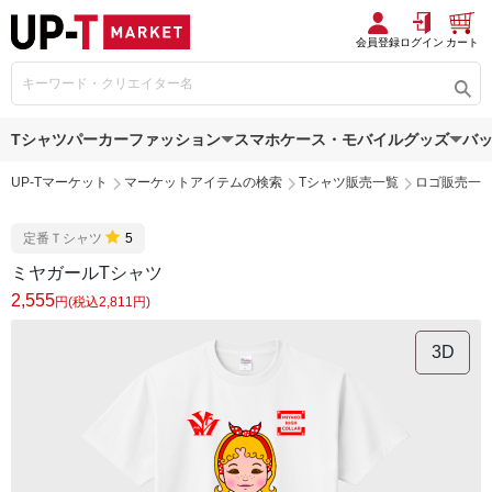
会員登録
ログイン
カート
Tシャツ
パーカー
ファッション
スマホケース・モバイルグッズ
バ
UP-Tマーケット
マーケットアイテムの検索
Tシャツ販売一覧
ロゴ販売一
定番Ｔシャツ
5
ミヤガールTシャツ
2,555
円(税込2,811円)
3D