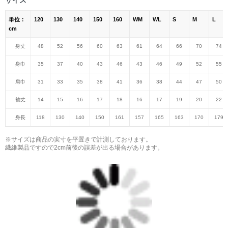
単位：
120
130
140
150
160
WM
WL
S
M
L
cm
身丈
48
52
56
60
63
61
64
66
70
74
身巾
35
37
40
43
46
43
46
49
52
55
肩巾
31
33
35
38
41
36
38
44
47
50
袖丈
14
15
16
17
18
16
17
19
20
22
身長
118
130
140
150
161
157
165
163
170
179
※サイズは商品の実寸を平置きで計測しております。
繊維製品ですので2cm前後の誤差が出る場合があります。