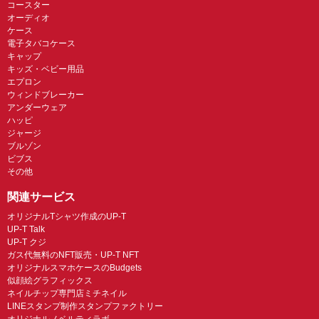
コースター
オーディオ
ケース
電子タバコケース
キャップ
キッズ・ベビー用品
エプロン
ウィンドブレーカー
アンダーウェア
ハッピ
ジャージ
ブルゾン
ビブス
その他
関連サービス
オリジナルTシャツ作成のUP-T
UP-T Talk
UP-T クジ
ガス代無料のNFT販売・UP-T NFT
オリジナルスマホケースのBudgets
似顔絵グラフィックス
ネイルチップ専門店ミチネイル
LINEスタンプ制作スタンプファクトリー
オリジナルノベルティラボ