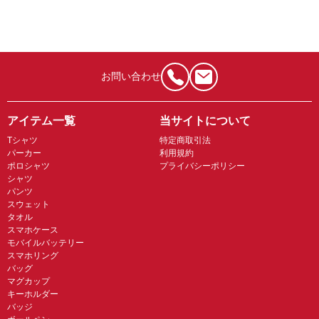
お問い合わせ
アイテム一覧
当サイトについて
Tシャツ
特定商取引法
パーカー
利用規約
ポロシャツ
プライバシーポリシー
シャツ
パンツ
スウェット
タオル
スマホケース
モバイルバッテリー
スマホリング
バッグ
マグカップ
キーホルダー
バッジ