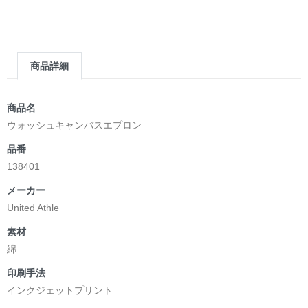
＿＿＿＿＿＿＿＿＿＿＿＿＿＿＿＿＿＿＿＿＿＿
▶︎求めない惑星 [小説/絵本版]
第2作品の章: “刺すように燃えるような眼差しは”部分
[主人公である小説家の遺作]を絵本化。
商品詳細
＜小説/絵本版＞ 凛々風猛 -ririkazetakeru
日本語版: https://amzn.asia/d/d7stkOV
英語版: https://amzn.asia/d/8u7Cebe
商品名
＿＿＿＿＿＿＿＿＿＿＿＿＿＿＿＿＿＿＿＿＿＿
ウォッシュキャンバスエプロン
▶︎刺すように燃えるような眼差しは [+挿画51作品版]
品番
＜著者: 絵本/挿画作成＞ 凛々風 猛 -リリカゼタケル
138401
日本語版: https://amzn.asia/d/8oNk92Q
英語版: https://amzn.asia/d/gDGn5nK
メーカー
United Athle
素材
<デザイン画集&グッズカタログ>
綿
＿＿＿＿＿＿＿＿＿＿＿＿＿＿＿＿＿＿＿＿＿＿
印刷手法
小説 [弛まぬ言霊]
インクジェットプリント
挿画&グッズカタログ <デザイン画集:BEST版>