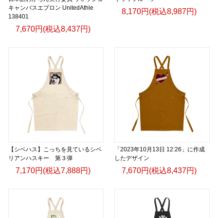
▶︎GICLEEPOD
キャンバスエプロン UnitedAthle
8,170円(税込8,987円)
https://gicleepod.com/store/artist-ririkazetakeru
138401
7,670円(税込8,437円)
【シベハス】こっちを見ているシベ
「2023年10月13日 12:26」に作成
リアンハスキー 第３弾
したデザイン
7,170円(税込7,888円)
7,670円(税込8,437円)