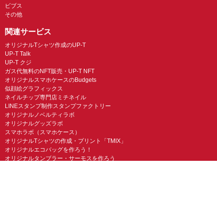
ビブス
その他
関連サービス
オリジナルTシャツ作成のUP-T
UP-T Talk
UP-T クジ
ガス代無料のNFT販売・UP-T NFT
オリジナルスマホケースのBudgets
似顔絵グラフィックス
ネイルチップ専門店ミチネイル
LINEスタンプ制作スタンプファクトリー
オリジナルノベルティラボ
オリジナルグッズラボ
スマホラボ（スマホケース）
オリジナルTシャツの作成・プリント「TMIX」
オリジナルエコバッグを作ろう！
オリジナルタンブラー・サーモスを作ろう
© UP-T 丸井織物株式会社 All Rights Reserved.