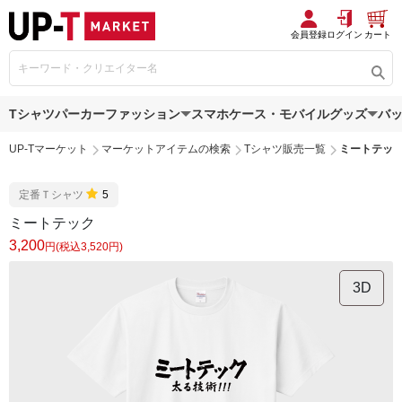
会員登録
ログイン
カート
Tシャツ
パーカー
ファッション
スマホケース・モバイルグッズ
バ
UP-Tマーケット
マーケットアイテムの検索
Tシャツ販売一覧
ミートテッ
定番Ｔシャツ
5
ミートテック
3,200
円(税込3,520円)
3D