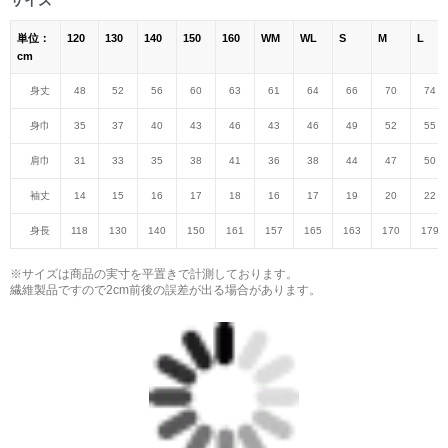
単位：
120
130
140
150
160
WM
WL
S
M
L
cm
身丈
48
52
56
60
63
61
64
66
70
74
身巾
35
37
40
43
46
43
46
49
52
55
肩巾
31
33
35
38
41
36
38
44
47
50
袖丈
14
15
16
17
18
16
17
19
20
22
身長
118
130
140
150
161
157
165
163
170
179
※サイズは商品の実寸を平置きで計測しております。
繊維製品ですので2cm前後の誤差が出る場合があります。