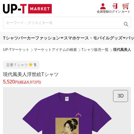
会員登録
ログイン
カート
Tシャツ
パーカー
ファッション
スマホケース・モバイルグッズ
バ
UP-Tマーケット
マーケットアイテムの検索
Tシャツ販売一覧
現代風美人浮
定番Ｔシャツ
5
現代風美人浮世絵Tシャツ
5,520
円(税込6,072円)
3D