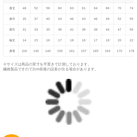
身丈
48
52
56
60
63
61
64
66
70
74
身巾
35
37
40
43
46
43
46
49
52
55
肩巾
31
33
35
38
41
36
38
44
47
50
袖丈
14
15
16
17
18
16
17
19
20
22
身長
118
130
140
150
161
157
165
163
170
179
※サイズは商品の実寸を平置きで計測しております。
繊維製品ですので2cm前後の誤差が出る場合があります。