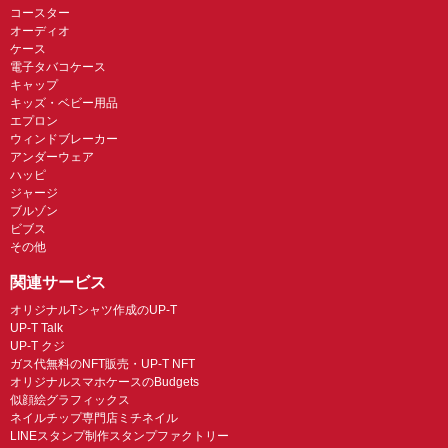
コースター
オーディオ
ケース
電子タバコケース
キャップ
キッズ・ベビー用品
エプロン
ウィンドブレーカー
アンダーウェア
ハッピ
ジャージ
ブルゾン
ビブス
その他
関連サービス
オリジナルTシャツ作成のUP-T
UP-T Talk
UP-T クジ
ガス代無料のNFT販売・UP-T NFT
オリジナルスマホケースのBudgets
似顔絵グラフィックス
ネイルチップ専門店ミチネイル
LINEスタンプ制作スタンプファクトリー