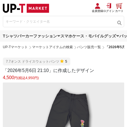
会員登録
ログイン
カート
Tシャツ
パーカー
ファッション
スマホケース・モバイルグッズ
バ
UP-Tマーケット
マーケットアイテムの検索
パンツ販売一覧
「2026年5月
7.7オンス ドライスウェットパンツ
5
「2026年5月6日 21:10」に作成したデザイン
4,500
円(税込4,950円)