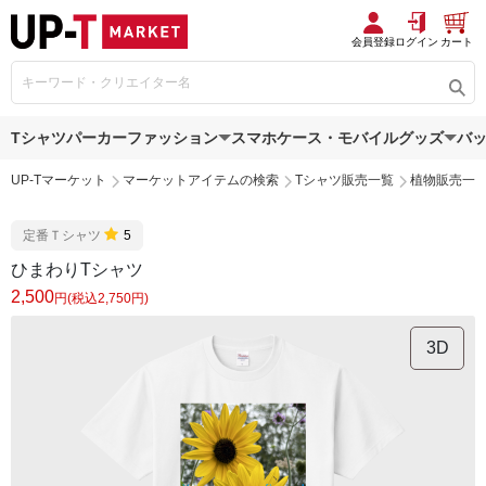
会員登録
ログイン
カート
Tシャツ
パーカー
ファッション
スマホケース・モバイルグッズ
バ
UP-Tマーケット
マーケットアイテムの検索
Tシャツ販売一覧
植物販売一
定番Ｔシャツ
5
ひまわりTシャツ
2,500
円(税込2,750円)
3D