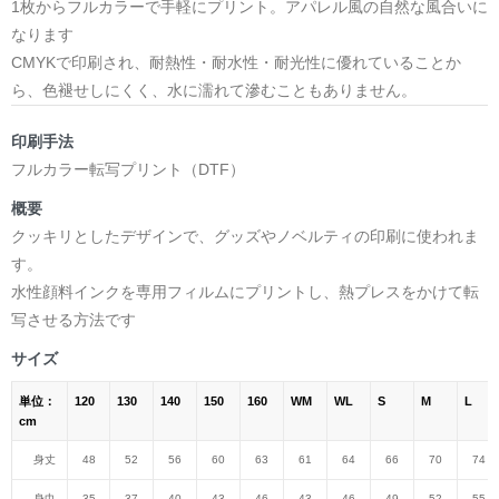
1枚からフルカラーで手軽にプリント。アパレル風の自然な風合いに
なります
CMYKで印刷され、耐熱性・耐水性・耐光性に優れていることか
ら、色褪せしにくく、水に濡れて滲むこともありません。
印刷手法
フルカラー転写プリント（DTF）
概要
クッキリとしたデザインで、グッズやノベルティの印刷に使われま
す。
水性顔料インクを専用フィルムにプリントし、熱プレスをかけて転
写させる方法です
サイズ
単位：
120
130
140
150
160
WM
WL
S
M
L
cm
身丈
48
52
56
60
63
61
64
66
70
74
身巾
35
37
40
43
46
43
46
49
52
55