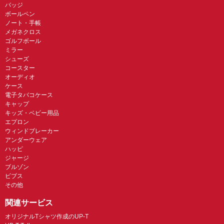
バッジ
ボールペン
ノート・手帳
メガネクロス
ゴルフボール
ミラー
シューズ
コースター
オーディオ
ケース
電子タバコケース
キャップ
キッズ・ベビー用品
エプロン
ウィンドブレーカー
アンダーウェア
ハッピ
ジャージ
ブルゾン
ビブス
その他
関連サービス
オリジナルTシャツ作成のUP-T