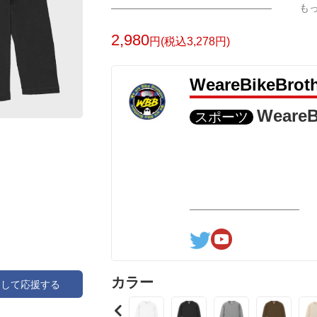
も
2,980
円(税込3,278円)
WeareBikeBr
WeareB
スポーツ
カラー
アして応援する