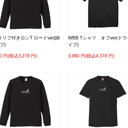
B リブ付きロンT ロードver(綿
WBB Tシャツ オフver(ド
プ)
イプ)
80 円(税込3,278 円)
3,980 円(税込4,378 円)