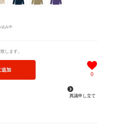
送致します。
に追加
0
異議申し立て