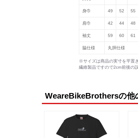
身巾
49
52
55
肩巾
42
44
48
袖丈
59
60
61
脇仕様
丸胴仕様
※サイズは商品の実寸を平置
繊維製品ですので2cm前後の
WeareBikeBrothers