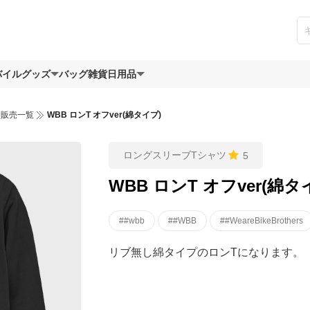
バイルグッズ
バッグ
雑貨日用品
ツ販売一覧
WBB ロンT オフver(綿タイプ)
ロングスリーブTシャツ
5
WBB ロンT オフver(綿タ
##wbb
##WBB
##WeareBikeBrothers
リブ無し綿タイプのロンTになります。