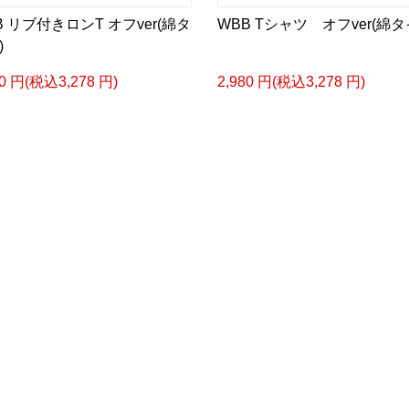
B リブ付きロンT オフver(綿タ
WBB Tシャツ オフver(綿タ
)
80 円(税込3,278 円)
2,980 円(税込3,278 円)