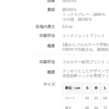
品番
5010-01
素材
綿100％
ミックスグレー：綿90％、
その他：綿100％
生地の厚さ
5.6 oz
印刷手法
インクジェットプリント
1枚からフルカラーで手軽
概要
CMYKで印刷され、耐熱
印刷手法
フルカラー転写プリント（
クッキリとしたデザインで
概要
水性顔料インクを専用フィ
サイズ
単位：cm
S
M
L
コード
02
03
04
身丈
65
69
73