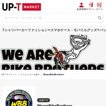
会員登録
ログイン
カート
Tシャツ
パーカー
ファッション
スマホケース・モバイルグッズ
バ
UP-Tマーケット
クリエイターを探す
WeareBikeBrothers
スポーツ
WeareBikeBrothers