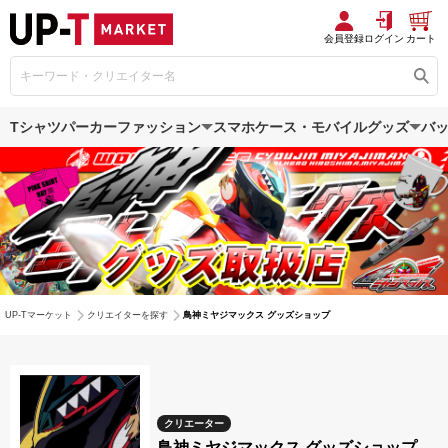
会員登録
ログイン
カート
Tシャツ
パーカー
ファッション
スマホケース・モバイルグッズ
バ
UP-Tマーケット
クリエイターを探す
鳥神ミヤジマックス グッズショップ
クリエーター
鳥神ミヤジマックス グッズショップ