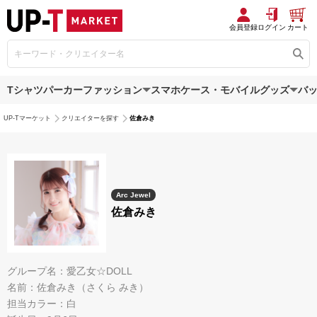
会員登録
ログイン
カート
Tシャツ
パーカー
ファッション
スマホケース・モバイルグッズ
バ
UP-Tマーケット
クリエイターを探す
佐倉みき
Arc Jewel
佐倉みき
グループ名：愛乙女☆DOLL
名前：佐倉みき（さくら みき）
担当カラー：白