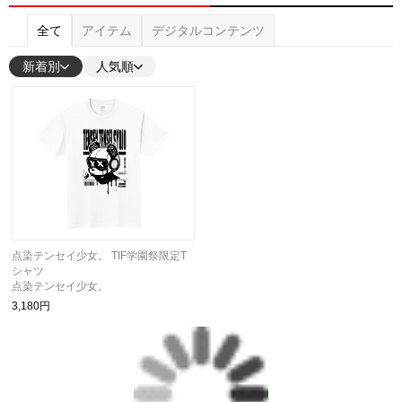
全て
アイテム
デジタルコンテンツ
新着別
人気順
点染テンセイ少女。 TIF学園祭限定T
シャツ
点染テンセイ少女。
3,180円