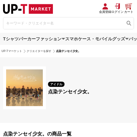
会員登録
ログイン
カート
Tシャツ
パーカー
ファッション
スマホケース・モバイルグッズ
バ
UP-Tマーケット
クリエイターを探す
点染テンセイ少女。
アイドル
点染テンセイ少女。
点染テンセイ少女。の商品一覧