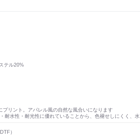
ステル20%
にプリント。アパレル風の自然な風合いになります
性・耐水性・耐光性に優れていることから、色褪せしにくく、
DTF）