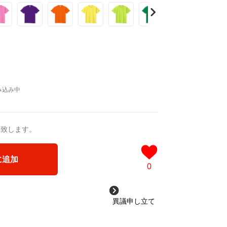
送致します。
に追加
0
異議申し立て