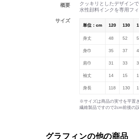
クッキリとしたデザインで
概要
水性顔料インクを専用フィ
サイズ
単位：cm
120
130
1
身丈
48
52
5
身巾
35
37
4
肩巾
31
33
3
袖丈
14
15
1
身長
118
130
1
※サイズは商品の実寸を平置
繊維製品ですので2cm前後の
グラフィンの他の商品