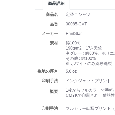
商品詳細
商品名
定番Ｔシャツ
品番
00085-CVT
メーカー
PrintStar
素材
綿100％
190g/m2 17/- 天竺
杢グレー : 綿80%、ポリエ
その他 : 綿100%
※ ホワイトのみ綿糸縫製
生地の厚さ
5.6 oz
印刷手法
インクジェットプリント
1枚からフルカラーで手軽
概要
CMYKで印刷され、耐熱
印刷手法
フルカラー転写プリント（