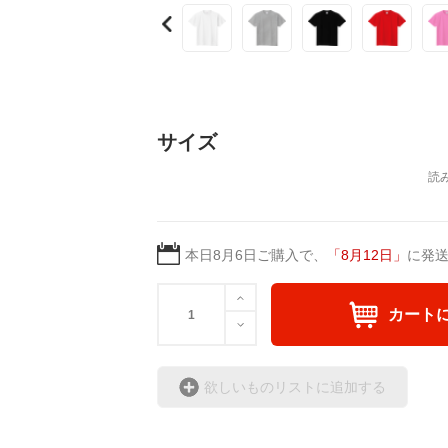
サイズ
本日
8月6日
ご購入で、
「
8月12日
」
に発
カート
欲しいものリストに追加する