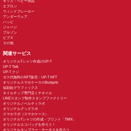
キッズ・ベビー用品
エプロン
ウィンドブレーカー
アンダーウェア
ハッピ
ジャージ
ブルゾン
ビブス
その他
関連サービス
オリジナルTシャツ作成のUP-T
UP-T Talk
UP-T クジ
ガス代無料のNFT販売・UP-T NFT
オリジナルスマホケースのBudgets
似顔絵グラフィックス
ネイルチップ専門店ミチネイル
LINEスタンプ制作スタンプファクトリー
オリジナルノベルティラボ
オリジナルグッズラボ
スマホラボ（スマホケース）
オリジナルTシャツの作成・プリント「TMIX」
オリジナルエコバッグを作ろう！
オリジナルタンブラー・サーモスを作ろう