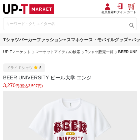
会員登録
ログイン
カート
Tシャツ
パーカー
ファッション
スマホケース・モバイルグッズ
バ
UP-Tマーケット
マーケットアイテムの検索
Tシャツ販売一覧
BEER UNI
ドライＴシャツ
5
BEER UNIVERSITY ビール大学 エンジ
3,270
円(税込3,597円)