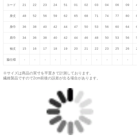
コード
21
22
23
24
51
01
02
03
04
06
09
47
身丈
48
52
56
59
62
65
68
71
74
77
80
82
身巾
36
38
40
42
44
47
50
53
56
60
64
68
肩巾
34
36
38
40
42
44
46
48
50
53
56
59
袖丈
15
16
17
18
19
20
21
22
23
25
26
27
脇仕様
-
-
-
-
-
-
-
-
-
-
-
-
※サイズは商品の実寸を平置きで計測しております。
繊維製品ですので2cm前後の誤差が出る場合があります。