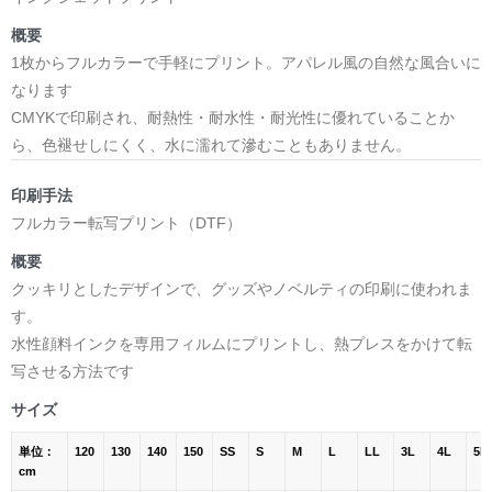
概要
1枚からフルカラーで手軽にプリント。アパレル風の自然な風合いに
なります
CMYKで印刷され、耐熱性・耐水性・耐光性に優れていることか
ら、色褪せしにくく、水に濡れて滲むこともありません。
印刷手法
フルカラー転写プリント（DTF）
概要
クッキリとしたデザインで、グッズやノベルティの印刷に使われま
す。
水性顔料インクを専用フィルムにプリントし、熱プレスをかけて転
写させる方法です
サイズ
単位：
120
130
140
150
SS
S
M
L
LL
3L
4L
5L
cm