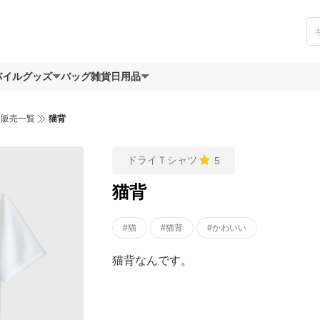
バイルグッズ
バッグ
雑貨日用品
ツ販売一覧
猫背
ドライＴシャツ
5
猫背
#猫
#猫背
#かわいい
猫背なんです。