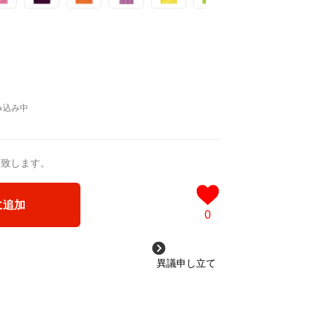
送致します。
に追加
0
異議申し立て