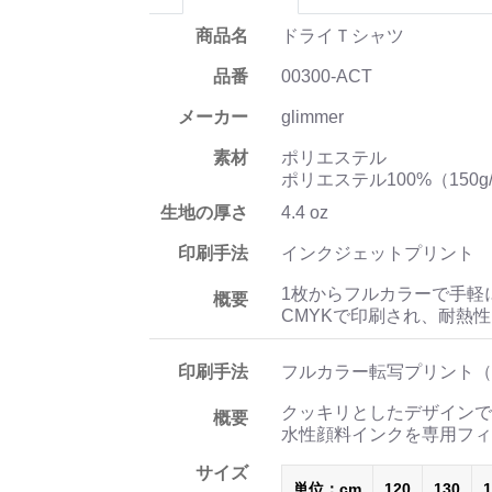
商品名
ドライＴシャツ
品番
00300-ACT
メーカー
glimmer
素材
ポリエステル
ポリエステル100%（150g
生地の厚さ
4.4 oz
印刷手法
インクジェットプリント
1枚からフルカラーで手軽
概要
CMYKで印刷され、耐熱
印刷手法
フルカラー転写プリント（
クッキリとしたデザインで
概要
水性顔料インクを専用フィ
サイズ
単位：cm
120
130
1