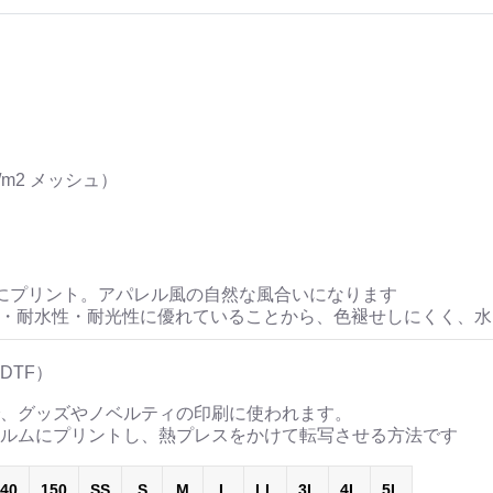
/m2 メッシュ）
にプリント。アパレル風の自然な風合いになります
性・耐水性・耐光性に優れていることから、色褪せしにくく、
DTF）
、グッズやノベルティの印刷に使われます。
ルムにプリントし、熱プレスをかけて転写させる方法です
40
150
SS
S
M
L
LL
3L
4L
5L